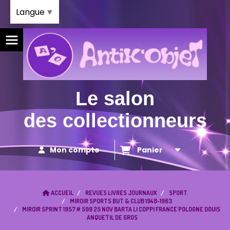
Panneau de gestion des cookies
Langue
▼
Le salon
des collectionneurs
Mon compte
Panier
ACCUEIL
REVUES LIVRES JOURNAUX
SPORT
MIROIR SPORTS BUT & CLUB 1948-1963
MIROIR SPRINT 1957 # 599 25 NOV BARTA LI COPPI FRANCE POLOGNE DOUIS
ANQUETIL DE GROS