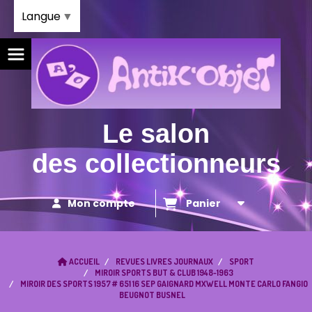
Panneau de gestion des cookies
Langue
▼
Le salon
des collectionneurs
Mon compte
Panier
ACCUEIL
REVUES LIVRES JOURNAUX
SPORT
MIROIR SPORTS BUT & CLUB 1948-1963
MIROIR DES SPORTS 1957 # 651 16 SEP GAIGNARD MXWELL MONTE CARLO FANGIO
BEUGNOT BUSNEL