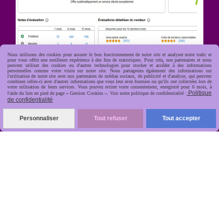
Nous utilisons des cookies pour assurer le bon fonctionnement de notre site et analyser notre trafic et
pour vous offrir une meilleure expérience à des fins de statistiques. Pour cela, nos partenaires et nous
peuvent utiliser des cookies ou d'autres technologies pour stocker et accéder à des informations
personnelles comme votre visite sur notre site. Nous partageons également des informations sur
l'utilisation de notre site avec nos partenaires de médias sociaux, de publicité et d'analyse, qui peuvent
combiner celles-ci avec d'autres informations que vous leur avez fournies ou qu'ils ont collectées lors de
R
apide, soignée, sécurisée
votre utilisation de leurs services. Vous pouvez retirer votre consentement, enregistré pour 6 mois, à

Politique
l'aide du lien en pied de page « Gestion Cookies ». Voir notre politique de confidentialité :
de confidentialité
Personnaliser
Tout refuser
Tout accepter