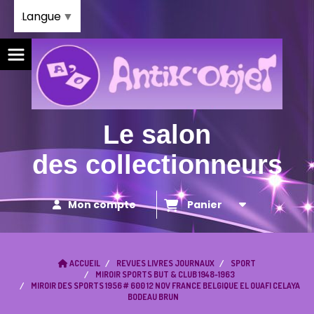
Panneau de gestion des cookies
Langue
▼
Le salon
des collectionneurs
Mon compte
Panier
ACCUEIL
REVUES LIVRES JOURNAUX
SPORT
MIROIR SPORTS BUT & CLUB 1948-1963
MIROIR DES SPORTS 1956 # 600 12 NOV FRANCE BELGIQUE EL OUAFI CELAYA
BODEAU BRUN