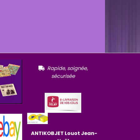
R
apide, soignée,

sécurisée
ANTIKOBJET
Louot
Jean-