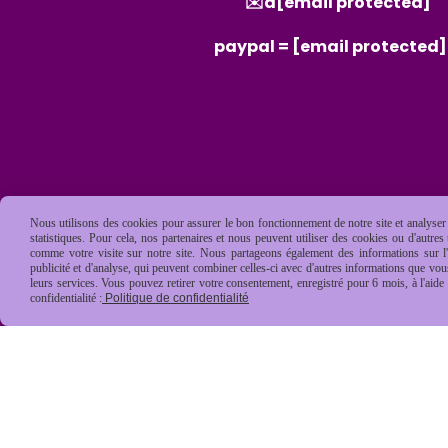
✉️a
[email protected]
paypal =
[email protected]
Nous utilisons des cookies pour assurer le bon fonctionnement de notre site et analyser n
statistiques. Pour cela, nos partenaires et nous peuvent utiliser des cookies ou d'autre
comme votre visite sur notre site. Nous partageons également des informations sur l'u
publicité et d'analyse, qui peuvent combiner celles-ci avec d'autres informations que vous 
leurs services. Vous pouvez retirer votre consentement, enregistré pour 6 mois, à l'aid
confidentialité :
Politique de confidentialité
Mentions Légales
Conditions général