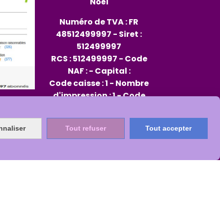
Noël
Numéro de TVA : FR
48512499997 - Siret :
512499997
RCS : 512499997 - Code
NAF : - Capital :
Code caisse : 1 - Nombre
d'impression : 1 - Code
opérateur : 96
Rep PAP FR334013_01JXMD
nnaliser
Tout refuser
Tout accepter
Citeo 564482
s
Mon Compte
Créer un site internet