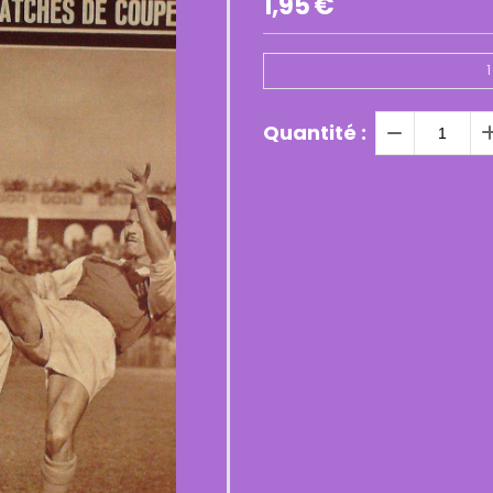
1,95
€
1
Quantité :