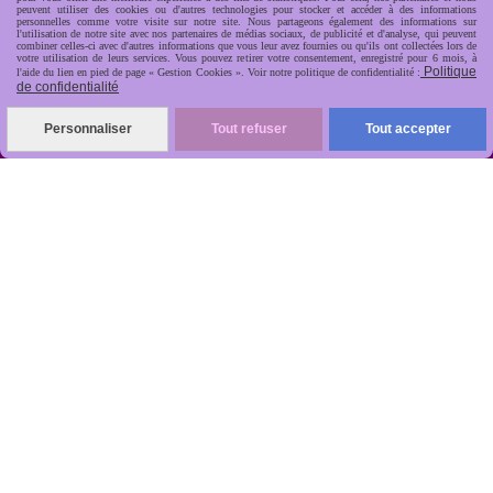
peuvent utiliser des cookies ou d'autres technologies pour stocker et accéder à des informations
personnelles comme votre visite sur notre site. Nous partageons également des informations sur
l'utilisation de notre site avec nos partenaires de médias sociaux, de publicité et d'analyse, qui peuvent
combiner celles-ci avec d'autres informations que vous leur avez fournies ou qu'ils ont collectées lors de
votre utilisation de leurs services. Vous pouvez retirer votre consentement, enregistré pour 6 mois, à
Politique
l'aide du lien en pied de page « Gestion Cookies ». Voir notre politique de confidentialité :
de confidentialité
R
apide, soignée, sécurisée

Personnaliser
Tout refuser
Tout accepter
ANTIKOBJET
Louot
Jean-Noël