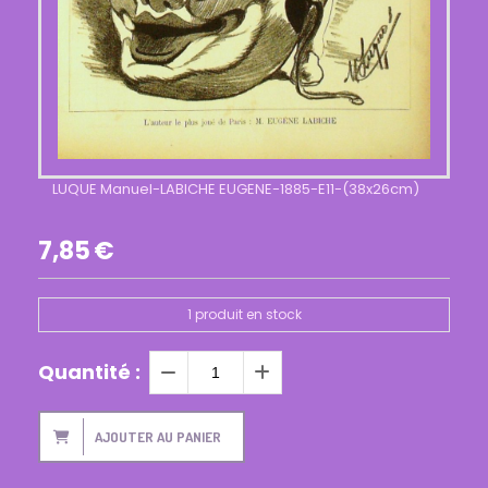
LUQUE Manuel-LABICHE EUGENE-1885-E11-(38x26cm)
7,85
€
1
produit en stock
Quantité :
AJOUTER AU PANIER