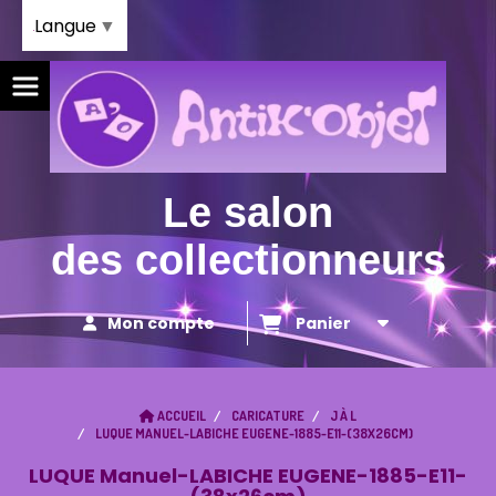
Panneau de gestion des cookies
Langue
▼
Le salon
des collectionneurs
Mon compte
Panier
ACCUEIL
CARICATURE
J À L
LUQUE MANUEL-LABICHE EUGENE-1885-E11-(38X26CM)
LUQUE Manuel-LABICHE EUGENE-1885-E11-