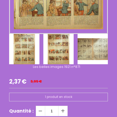
Les belles images 1921 n°871
2,37
€
3,95
€
1
produit en stock
Quantité :