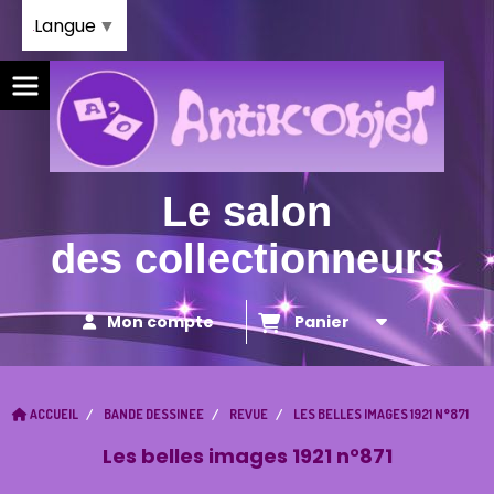
Panneau de gestion des cookies
Langue
▼
Le salon
des collectionneurs
Mon compte
Panier
ACCUEIL
BANDE DESSINEE
REVUE
LES BELLES IMAGES 1921 N°871
Les belles images 1921 n°871