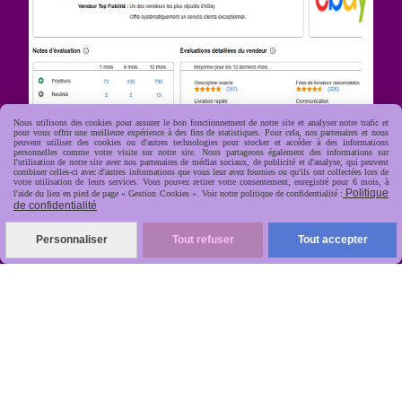
Nous utilisons des cookies pour assurer le bon fonctionnement de notre site et analyser notre trafic et
pour vous offrir une meilleure expérience à des fins de statistiques. Pour cela, nos partenaires et nous
peuvent utiliser des cookies ou d'autres technologies pour stocker et accéder à des informations
personnelles comme votre visite sur notre site. Nous partageons également des informations sur
l'utilisation de notre site avec nos partenaires de médias sociaux, de publicité et d'analyse, qui peuvent
combiner celles-ci avec d'autres informations que vous leur avez fournies ou qu'ils ont collectées lors de
R
apide, soignée, sécurisée

votre utilisation de leurs services. Vous pouvez retirer votre consentement, enregistré pour 6 mois, à
Politique
l'aide du lien en pied de page « Gestion Cookies ». Voir notre politique de confidentialité :
de confidentialité
Personnaliser
Tout refuser
Tout accepter