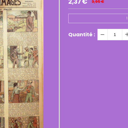
2,37
€
3,95
€
1
Quantité :