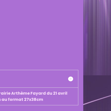
rairie Arthème Fayard du 21 avril
urs au format 27x38cm