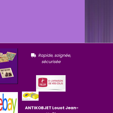
R
apide, soignée,

sécurisée
ANTIKOBJET
Louot
Jean-