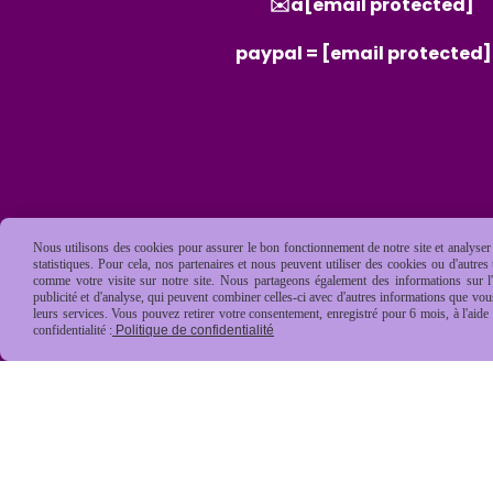
✉️a
[email protected]
paypal =
[email protected]
Nous utilisons des cookies pour assurer le bon fonctionnement de notre site et analyser n
statistiques. Pour cela, nos partenaires et nous peuvent utiliser des cookies ou d'autre
comme votre visite sur notre site. Nous partageons également des informations sur l'u
publicité et d'analyse, qui peuvent combiner celles-ci avec d'autres informations que vous 
leurs services. Vous pouvez retirer votre consentement, enregistré pour 6 mois, à l'aid
confidentialité :
Politique de confidentialité
Mentions Légales
Conditions général