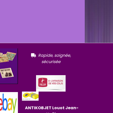
R
apide, soignée,

sécurisée
ANTIKOBJET
Louot
Jean-