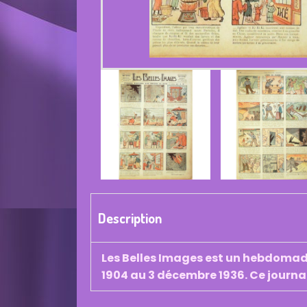
Description
Les Belles Images est un hebdomadai
1904 au 3 décembre 1936. Ce journa