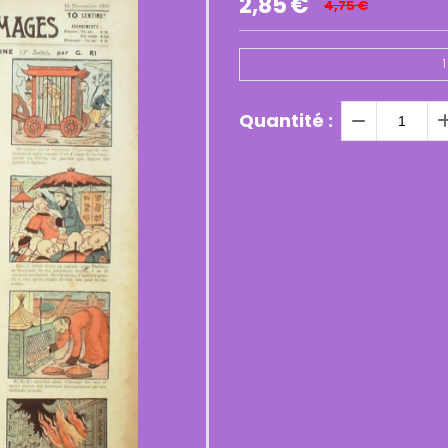
2,85
€
4,75
€
1
Quantité :