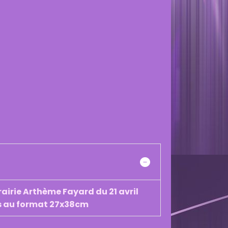
rairie Arthème Fayard du 21 avril
urs au format 27x38cm