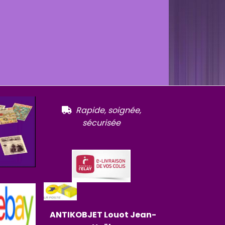
R
apide, soignée,

sécurisée
ANTIKOBJET
Louot
Jean-