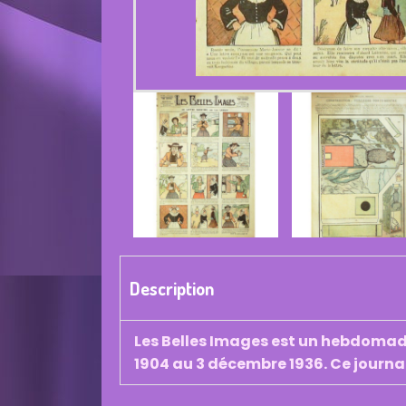
Description
Les Belles Images est un hebdomadai
1904 au 3 décembre 1936. Ce journa