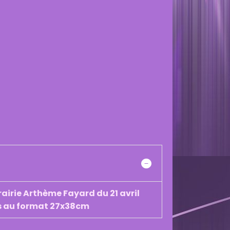
rairie Arthème Fayard du 21 avril
urs au format 27x38cm