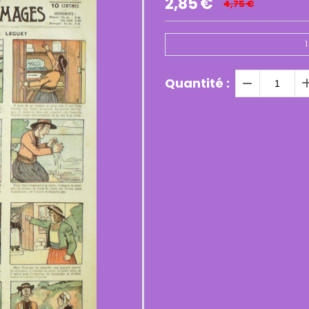
2,85
€
4,75
€
1
Quantité :