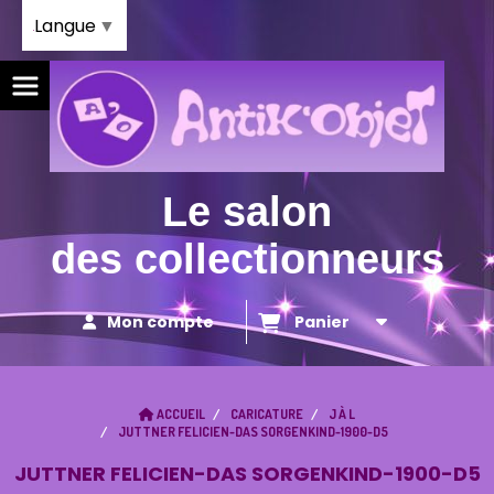
Panneau de gestion des cookies
Langue
▼
Le salon
des collectionneurs
Mon compte
Panier
ACCUEIL
CARICATURE
J À L
JUTTNER FELICIEN-DAS SORGENKIND-1900-D5
JUTTNER FELICIEN-DAS SORGENKIND-1900-D5