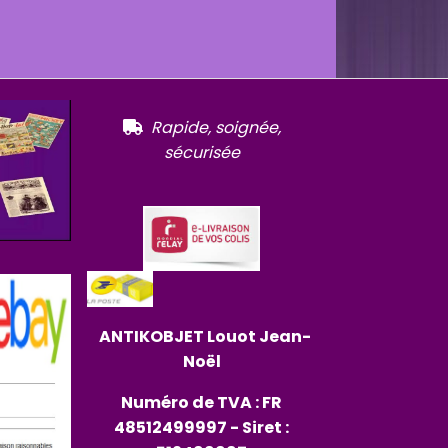
R
apide, soignée,

sécurisée
ANTIKOBJET
Louot
Jean-
Noël
Numéro de TVA : FR
48512499997 - Siret :