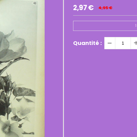
2,97
€
4,95
€
1
Quantité :