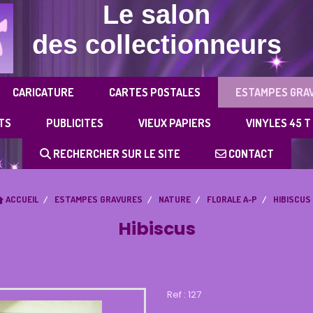
Le salon
des collectionneurs
CARICATURE
CARTES POSTALES
ESTAMPES GRA
TS
PUBLICITES
VIEUX PAPIERS
VINYLES 45 T
RECHERCHER SUR LE SITE
CONTACT
ACCUEIL
ESTAMPES GRAVURES
NATURE
FLORALE A-P
HIBISCUS
Hibiscus
Ref :
127