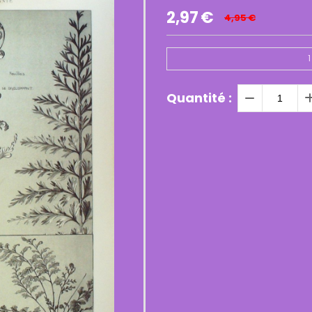
2,97
€
4,95
€
1
Quantité :