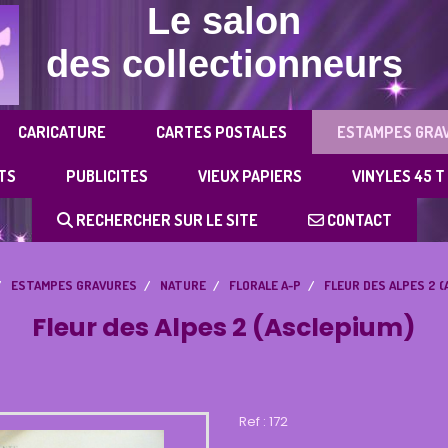
Le salon
des collectionneurs
CARICATURE
CARTES POSTALES
ESTAMPES GRA
TS
PUBLICITES
VIEUX PAPIERS
VINYLES 45 T
RECHERCHER SUR LE SITE
CONTACT
ESTAMPES GRAVURES
NATURE
FLORALE A-P
FLEUR DES ALPES 2 
Fleur des Alpes 2 (Asclepium)
Ref :
172