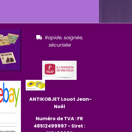
R
apide, soignée,

sécurisée
ANTIKOBJET
Louot
Jean-
Noël
Numéro de TVA : FR
48512499997 - Siret :