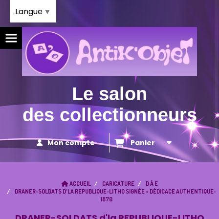
Panneau de gestion des cookies
Langue
▼
Le salon
des collectionneurs
Mon compte
Panier
ACCUEIL
CARICATURE
D À E
DRANER-SOLDATS D'LA REPUBLIQUE-LITHO SIGNÉE + DÉDICACE AUTHENTIQUE-
1870
DRANER-SOLDATS d'la REPUBLIQUE-LITHO