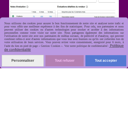
Nous utilisons des cookies pour assurer le bon fonctionnement de notre site et analyser notre trafic et
pour vous offrir une meilleure expérience à des fins de statistiques. Pour cela, nos partenaires et nous
peuvent utiliser des cookies ou d'autres technologies pour stocker et accéder à des informations
personnelles comme votre visite sur notre site. Nous partageons également des informations sur
l'utilisation de notre site avec nos partenaires de médias sociaux, de publicité et d'analyse, qui peuvent
combiner celles-ci avec d'autres informations que vous leur avez fournies ou qu'ils ont collectées lors de
votre utilisation de leurs services. Vous pouvez retirer votre consentement, enregistré pour 6 mois, à
Politique
R
apide, soignée, sécurisée
l'aide du lien en pied de page « Gestion Cookies ». Voir notre politique de confidentialité :

de confidentialité
Personnaliser
Tout refuser
Tout accepter