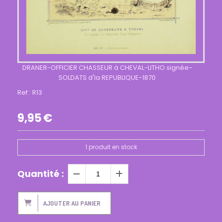
DRANER-OFFICIER CHASSEUR à CHEVAL-LITHO signée-
SOLDATS d'la REPUBLIQUE-1870
Ref :
R13
9,95
€
1
produit en stock
Quantité :
AJOUTER AU PANIER