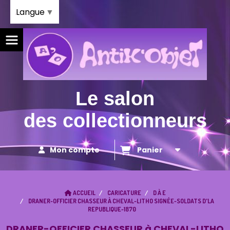
Panneau de gestion des cookies
Langue
▼
Le salon
des collectionneurs
Mon compte
Panier
ACCUEIL
CARICATURE
D À E
DRANER-OFFICIER CHASSEUR À CHEVAL-LITHO SIGNÉE-SOLDATS D'LA
REPUBLIQUE-1870
DRANER-OFFICIER CHASSEUR à CHEVAL-LITHO