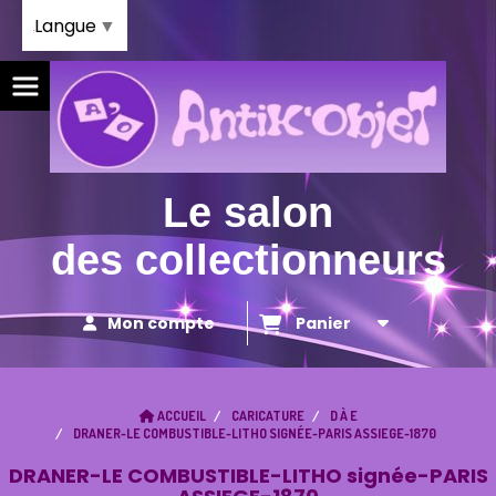
Panneau de gestion des cookies
Langue
▼
Le salon
des collectionneurs
Mon compte
Panier
ACCUEIL
CARICATURE
D À E
DRANER-LE COMBUSTIBLE-LITHO SIGNÉE-PARIS ASSIEGE-1870
DRANER-LE COMBUSTIBLE-LITHO signée-PARIS