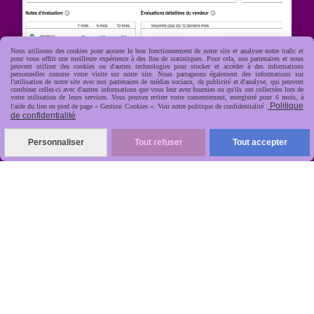
Nous utilisons des cookies pour assurer le bon fonctionnement de notre site et analyser notre trafic et
pour vous offrir une meilleure expérience à des fins de statistiques. Pour cela, nos partenaires et nous
peuvent utiliser des cookies ou d'autres technologies pour stocker et accéder à des informations
personnelles comme votre visite sur notre site. Nous partageons également des informations sur
l'utilisation de notre site avec nos partenaires de médias sociaux, de publicité et d'analyse, qui peuvent
combiner celles-ci avec d'autres informations que vous leur avez fournies ou qu'ils ont collectées lors de
votre utilisation de leurs services. Vous pouvez retirer votre consentement, enregistré pour 6 mois, à
Politique
l'aide du lien en pied de page « Gestion Cookies ». Voir notre politique de confidentialité :
R
apide, soignée, sécurisée

de confidentialité
Personnaliser
Tout refuser
Tout accepter