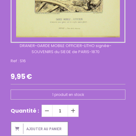
DRANER-GARDE MOBILE OFFICIER-LITHO signée-
SOUVENIRS du SIEGE de PARIS-1870
Ref :
S16
9,95
€
1
produit en stock
Quantité :
AJOUTER AU PANIER