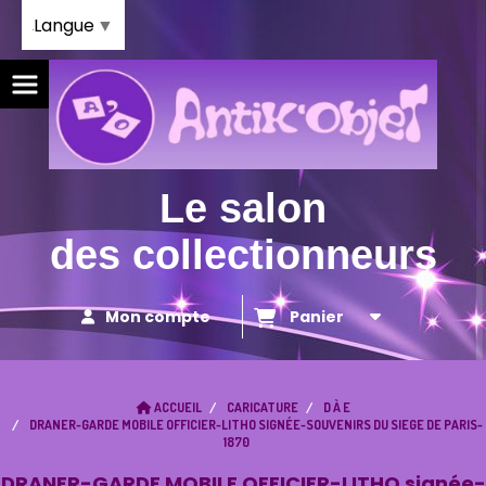
Panneau de gestion des cookies
Langue
▼
Le salon
des collectionneurs
Mon compte
Panier
ACCUEIL
CARICATURE
D À E
DRANER-GARDE MOBILE OFFICIER-LITHO SIGNÉE-SOUVENIRS DU SIEGE DE PARIS-
1870
DRANER-GARDE MOBILE OFFICIER-LITHO signée-