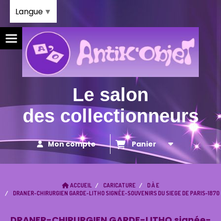
Panneau de gestion des cookies
Langue
▼
Le salon
des collectionneurs
Mon compte
Panier
ACCUEIL
CARICATURE
D À E
DRANER-CHIRURGIEN GARDE-LITHO SIGNÉE-SOUVENIRS DU SIEGE DE PARIS-1870
DRANER-CHIRURGIEN GARDE-LITHO signée-