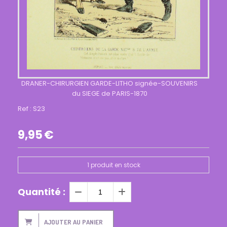
DRANER-CHIRURGIEN GARDE-LITHO signée-SOUVENIRS
du SIEGE de PARIS-1870
Ref :
S23
9,95
€
1
produit en stock
Quantité :
AJOUTER AU PANIER