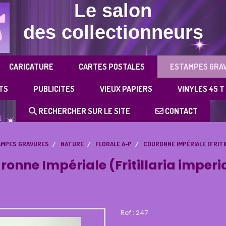
Le salon
des collectionneurs
CARICATURE
CARTES POSTALES
ESTAMPES GRA
TS
PUBLICITES
VIEUX PAPIERS
VINYLES 45 T
RECHERCHER SUR LE SITE
CONTACT
AMPES GRAVURES
NATURE
FLORALE A-P
COURONNE IMPÉRIALE (FRITIL
ronne Impériale (Fritillaria imperia
Ref :
247