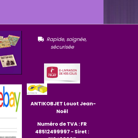
R
apide, soignée,

sécurisée
ANTIKOBJET
Louot
Jean-
Noël
Numéro de TVA : FR
48512499997 - Siret :