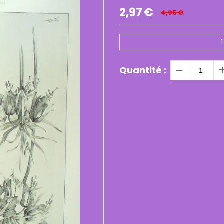
2,97
€
4,95
€
1
Quantité :