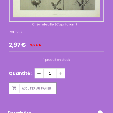
Chèvrefeuille (Caprifolium)
Ref :
207
2,97
€
4,95
€
1
produit en stock
Quantité :
AJOUTER AU PANIER
Description