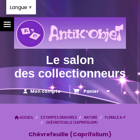
Panneau de gestion des cookies
Langue
▼
Le salon
des collectionneurs
Mon compte
Panier
ACCUEIL
ESTAMPES GRAVURES
NATURE
FLORALE A-P
CHÈVREFEUILLE (CAPRIFOLIUM)
Chèvrefeuille (Caprifolium)