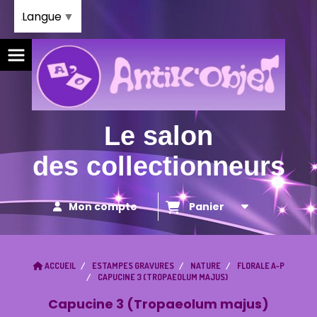
Panneau de gestion des cookies
Langue
▼
Le salon
des collectionneurs
Mon compte
Panier
ACCUEIL
ESTAMPES GRAVURES
NATURE
FLORALE A-P
CAPUCINE 3 (TROPAEOLUM MAJUS)
Capucine 3 (Tropaeolum majus)