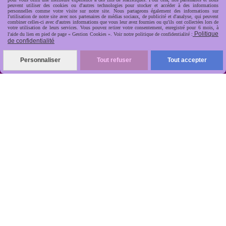
peuvent utiliser des cookies ou d'autres technologies pour stocker et accéder à des informations
personnelles comme votre visite sur notre site. Nous partageons également des informations sur
l'utilisation de notre site avec nos partenaires de médias sociaux, de publicité et d'analyse, qui peuvent
combiner celles-ci avec d'autres informations que vous leur avez fournies ou qu'ils ont collectées lors de
votre utilisation de leurs services. Vous pouvez retirer votre consentement, enregistré pour 6 mois, à
Politique
l'aide du lien en pied de page « Gestion Cookies ». Voir notre politique de confidentialité :
de confidentialité
R
apide, soignée, sécurisée

Personnaliser
Tout refuser
Tout accepter
ANTIKOBJET
Louot
Jean-Noël