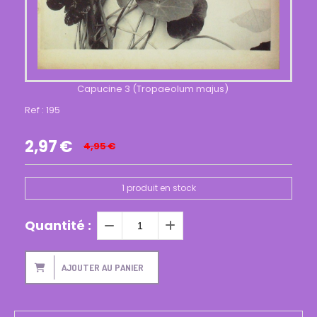
Capucine 3 (Tropaeolum majus)
Ref :
195
2,97
€
4,95
€
1
produit en stock
Quantité :
AJOUTER AU PANIER