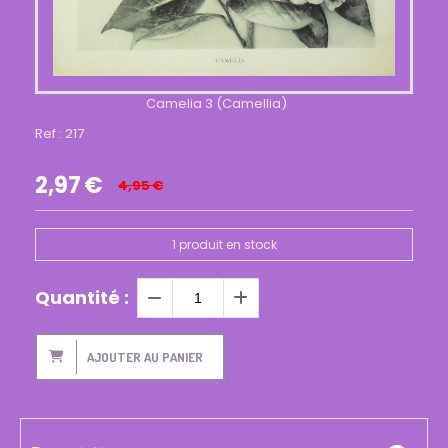
Camelia 3 (Camellia)
Ref :
217
2,97
€
4,95
€
1
produit en stock
Quantité :
AJOUTER AU PANIER