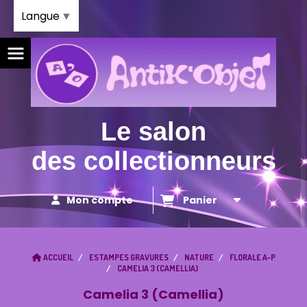
Panneau de gestion des cookies
Langue
▼
Le salon
des collectionneurs
Mon compte
Panier
ACCUEIL
ESTAMPES GRAVURES
NATURE
FLORALE A-P
CAMELIA 3 (CAMELLIA)
Camelia 3 (Camellia)