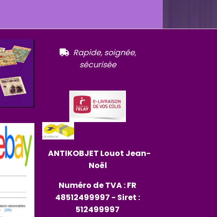
R
apide, soignée,

sécurisée
ANTIKOBJET
Louot
Jean-
Noël
Numéro de TVA : FR
48512499997 - Siret :
512499997