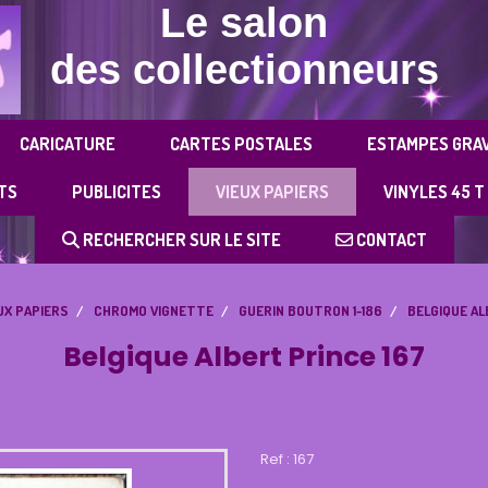
Le salon
des collectionneurs
CARICATURE
CARTES POSTALES
ESTAMPES GRA
TS
PUBLICITES
VIEUX PAPIERS
VINYLES 45 T
RECHERCHER SUR LE SITE
CONTACT
UX PAPIERS
CHROMO VIGNETTE
GUERIN BOUTRON 1-186
BELGIQUE AL
Belgique Albert Prince 167
Ref :
167