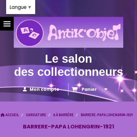
Panneau de gestion des cookies
Langue
▼
Le salon
des collectionneurs
Mon compte
Panier
ACCUEIL
CARICATURE
A À BARRÈRE
BARRERE-PAPA LOHENGRIN-1921
BARRERE-PAPA LOHENGRIN-1921