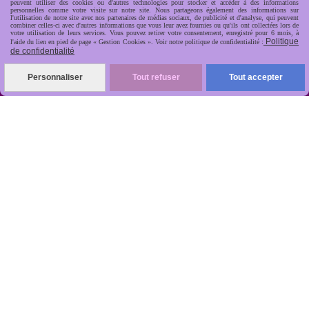
peuvent utiliser des cookies ou d'autres technologies pour stocker et accéder à des informations
personnelles comme votre visite sur notre site. Nous partageons également des informations sur
l'utilisation de notre site avec nos partenaires de médias sociaux, de publicité et d'analyse, qui peuvent
combiner celles-ci avec d'autres informations que vous leur avez fournies ou qu'ils ont collectées lors de
votre utilisation de leurs services. Vous pouvez retirer votre consentement, enregistré pour 6 mois, à
Politique
l'aide du lien en pied de page « Gestion Cookies ». Voir notre politique de confidentialité :
de confidentialité
R
apide, soignée, sécurisée

Personnaliser
Tout refuser
Tout accepter
ANTIKOBJET
Louot
Jean-Noël