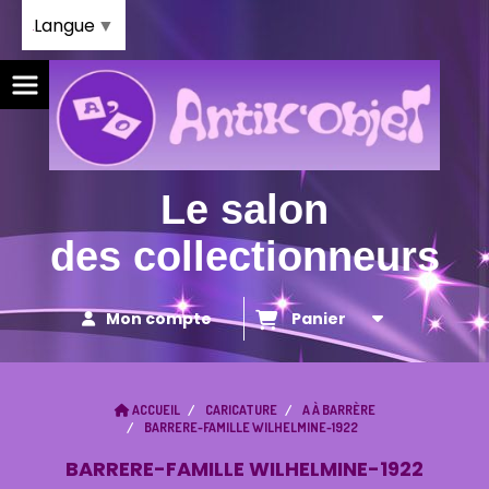
Panneau de gestion des cookies
Langue
▼
Le salon
des collectionneurs
Mon compte
Panier
ACCUEIL
CARICATURE
A À BARRÈRE
BARRERE-FAMILLE WILHELMINE-1922
BARRERE-FAMILLE WILHELMINE-1922