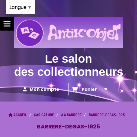
Panneau de gestion des cookies
Langue
▼
Le salon
des collectionneurs
Mon compte
Panier
ACCUEIL
CARICATURE
A À BARRÈRE
BARRERE-DEGAS-1925
BARRERE-DEGAS-1925