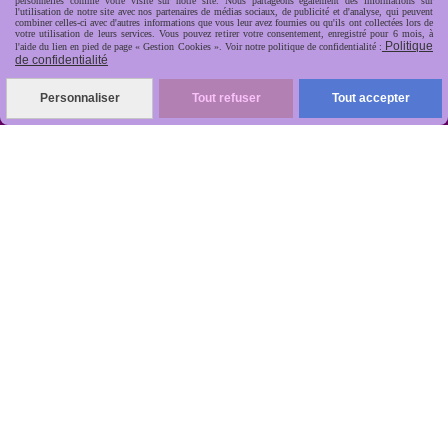
personnelles comme votre visite sur notre site. Nous partageons également des informations sur
l'utilisation de notre site avec nos partenaires de médias sociaux, de publicité et d'analyse, qui peuvent
combiner celles-ci avec d'autres informations que vous leur avez fournies ou qu'ils ont collectées lors de
votre utilisation de leurs services. Vous pouvez retirer votre consentement, enregistré pour 6 mois, à
Politique
l'aide du lien en pied de page « Gestion Cookies ». Voir notre politique de confidentialité :
de confidentialité
R
apide, soignée, sécurisée

Personnaliser
Tout refuser
Tout accepter
ANTIKOBJET
Louot
Jean-Noël