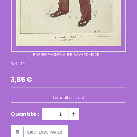
BARRERE-CHEVALIER BAYARD-1925
Ref :
39
3,85
€
1
produit en stock
Quantité :
AJOUTER AU PANIER