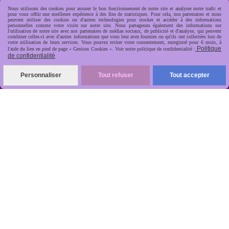
Nous utilisons des cookies pour assurer le bon fonctionnement de notre site et analyser notre trafic et
pour vous offrir une meilleure expérience à des fins de statistiques. Pour cela, nos partenaires et nous
peuvent utiliser des cookies ou d'autres technologies pour stocker et accéder à des informations
personnelles comme votre visite sur notre site. Nous partageons également des informations sur
l'utilisation de notre site avec nos partenaires de médias sociaux, de publicité et d'analyse, qui peuvent
combiner celles-ci avec d'autres informations que vous leur avez fournies ou qu'ils ont collectées lors de
votre utilisation de leurs services. Vous pouvez retirer votre consentement, enregistré pour 6 mois, à
Politique
l'aide du lien en pied de page « Gestion Cookies ». Voir notre politique de confidentialité :
de confidentialité
R
apide, soignée, sécurisée

Personnaliser
Tout refuser
Tout accepter
ANTIKOBJET
Louot
Jean-Noël