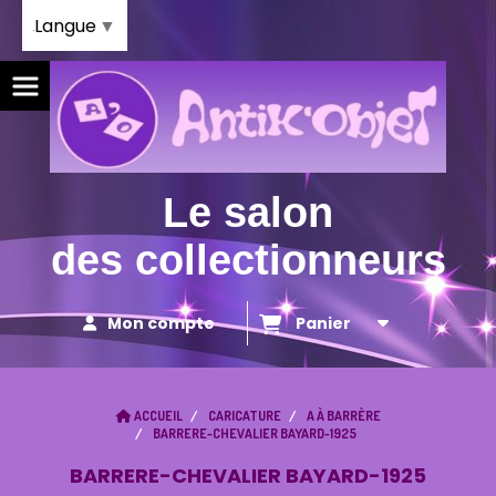
Panneau de gestion des cookies
Langue
▼
Le salon
des collectionneurs
Mon compte
Panier
ACCUEIL
CARICATURE
A À BARRÈRE
BARRERE-CHEVALIER BAYARD-1925
BARRERE-CHEVALIER BAYARD-1925