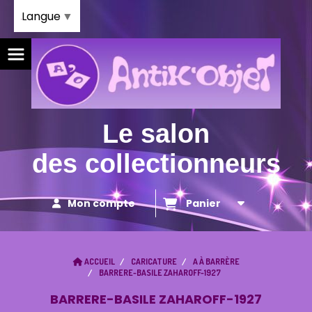
Panneau de gestion des cookies
Langue
▼
Le salon
des collectionneurs
Mon compte
Panier
ACCUEIL
CARICATURE
A À BARRÈRE
BARRERE-BASILE ZAHAROFF-1927
BARRERE-BASILE ZAHAROFF-1927