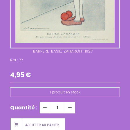
BARRERE-BASILE ZAHAROFF-1927
Ref :
77
4,95
€
1
produit en stock
Quantité :
AJOUTER AU PANIER