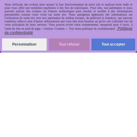
Nous utilisons des cookies pour assurer le bon fonctionnement de notre site et analyser notre trafic et
pour vous offrir une meilleure expérience à des fins de statistiques. Pour cela, nos partenaires et nous
peuvent utiliser des cookies ou d'autres technologies pour stocker et accéder à des informations
personnelles comme votre visite sur notre site. Nous partageons également des informations sur
l'utilisation de notre site avec nos partenaires de médias sociaux, de publicité et d'analyse, qui peuvent
combiner celles-ci avec d'autres informations que vous leur avez fournies ou qu'ils ont collectées lors de
votre utilisation de leurs services. Vous pouvez retirer votre consentement, enregistré pour 6 mois, à
Politique
l'aide du lien en pied de page « Gestion Cookies ». Voir notre politique de confidentialité :
de confidentialité
R
apide, soignée, sécurisée

Personnaliser
Tout refuser
Tout accepter
ANTIKOBJET
Louot
Jean-Noël