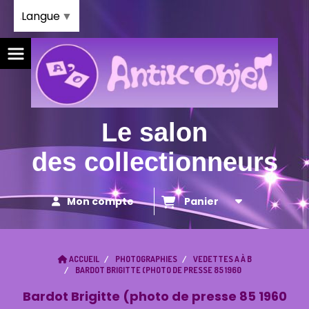
Panneau de gestion des cookies
Langue
▼
Le salon
des collectionneurs
Mon compte
Panier
ACCUEIL
PHOTOGRAPHIES
VEDETTES A À B
BARDOT BRIGITTE (PHOTO DE PRESSE 85 1960
Bardot Brigitte (photo de presse 85 1960