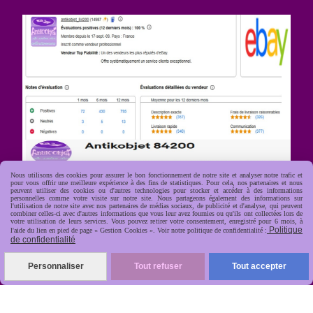
Nous utilisons des cookies pour assurer le bon fonctionnement de notre site et analyser notre trafic et
R
apide, soignée, sécurisée
pour vous offrir une meilleure expérience à des fins de statistiques. Pour cela, nos partenaires et nous

peuvent utiliser des cookies ou d'autres technologies pour stocker et accéder à des informations
personnelles comme votre visite sur notre site. Nous partageons également des informations sur
l'utilisation de notre site avec nos partenaires de médias sociaux, de publicité et d'analyse, qui peuvent
combiner celles-ci avec d'autres informations que vous leur avez fournies ou qu'ils ont collectées lors de
votre utilisation de leurs services. Vous pouvez retirer votre consentement, enregistré pour 6 mois, à
Politique
l'aide du lien en pied de page « Gestion Cookies ». Voir notre politique de confidentialité :
de confidentialité
Personnaliser
Tout refuser
Tout accepter