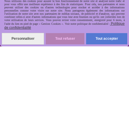
Nous utilisons des cookies pour assurer le bon fonctionnement de notre site et analyser notre trafic et
pour vous offrir une meilleure expérience à des fins de statistiques. Pour cela, nos partenaires et nous
peuvent utiliser des cookies ou d'autres technologies pour stocker et accéder à des informations
personnelles comme votre visite sur notre site. Nous partageons également des informations sur
l'utilisation de notre site avec nos partenaires de médias sociaux, de publicité et d'analyse, qui peuvent
combiner celles-ci avec d'autres informations que vous leur avez fournies ou qu'ils ont collectées lors de
votre utilisation de leurs services. Vous pouvez retirer votre consentement, enregistré pour 6 mois, à
Politique
l'aide du lien en pied de page « Gestion Cookies ». Voir notre politique de confidentialité :
de confidentialité
R
apide, soignée, sécurisée

Personnaliser
Tout refuser
Tout accepter
ANTIKOBJET
Louot
Jean-Noël