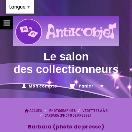
Panneau de gestion des cookies
Langue
▼
Le salon
des collectionneurs
Mon compte
Panier
ACCUEIL
PHOTOGRAPHIES
VEDETTES A À B
BARBARA (PHOTO DE PRESSE)
Barbara (photo de presse)