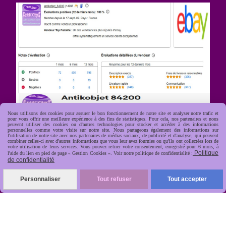
Nous utilisons des cookies pour assurer le bon fonctionnement de notre site et analyser notre trafic et
pour vous offrir une meilleure expérience à des fins de statistiques. Pour cela, nos partenaires et nous
R
apide, soignée, sécurisée
peuvent utiliser des cookies ou d'autres technologies pour stocker et accéder à des informations

personnelles comme votre visite sur notre site. Nous partageons également des informations sur
l'utilisation de notre site avec nos partenaires de médias sociaux, de publicité et d'analyse, qui peuvent
combiner celles-ci avec d'autres informations que vous leur avez fournies ou qu'ils ont collectées lors de
votre utilisation de leurs services. Vous pouvez retirer votre consentement, enregistré pour 6 mois, à
Politique
l'aide du lien en pied de page « Gestion Cookies ». Voir notre politique de confidentialité :
de confidentialité
Personnaliser
Tout refuser
Tout accepter