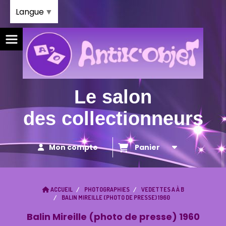
Panneau de gestion des cookies
Langue
▼
Le salon
des collectionneurs
Mon compte
Panier
ACCUEIL
PHOTOGRAPHIES
VEDETTES A À B
BALIN MIREILLE (PHOTO DE PRESSE) 1960
Balin Mireille (photo de presse) 1960