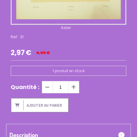
Aster
Ref :
31
2,97
€
4,95
€
1
produit en stock
Quantité :
AJOUTER AU PANIER
Description