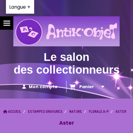
Panneau de gestion des cookies
Langue
▼
Le salon
des collectionneurs
Mon compte
Panier
ACCUEIL
ESTAMPES GRAVURES
NATURE
FLORALE A-P
ASTER
Aster