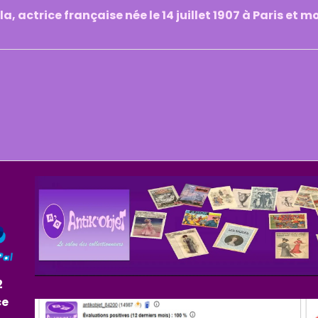
 actrice française née le 14 juillet 1907 à Paris et m
2
ce