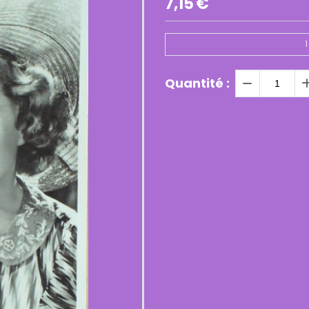
7,15
€
1
Quantité :