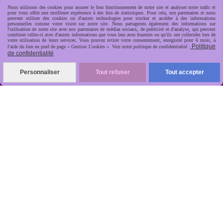
Nous utilisons des cookies pour assurer le bon fonctionnement de notre site et analyser notre trafic et
pour vous offrir une meilleure expérience à des fins de statistiques. Pour cela, nos partenaires et nous
peuvent utiliser des cookies ou d'autres technologies pour stocker et accéder à des informations
personnelles comme votre visite sur notre site. Nous partageons également des informations sur
l'utilisation de notre site avec nos partenaires de médias sociaux, de publicité et d'analyse, qui peuvent
combiner celles-ci avec d'autres informations que vous leur avez fournies ou qu'ils ont collectées lors de
votre utilisation de leurs services. Vous pouvez retirer votre consentement, enregistré pour 6 mois, à
Politique
l'aide du lien en pied de page « Gestion Cookies ». Voir notre politique de confidentialité :
de confidentialité
R
apide, soignée, sécurisée

Personnaliser
Tout refuser
Tout accepter
ANTIKOBJET
Louot
Jean-Noël