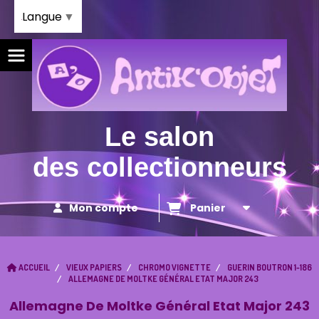
Panneau de gestion des cookies
Langue
▼
Le salon
des collectionneurs
Mon compte
Panier
ACCUEIL
VIEUX PAPIERS
CHROMO VIGNETTE
GUERIN BOUTRON 1-186
ALLEMAGNE DE MOLTKE GÉNÉRAL ETAT MAJOR 243
Allemagne De Moltke Général Etat Major 243