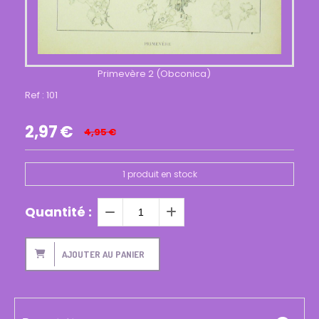
Primevère 2 (Obconica)
Ref :
101
2,97
€
4,95
€
1
produit en stock
Quantité :
AJOUTER AU PANIER