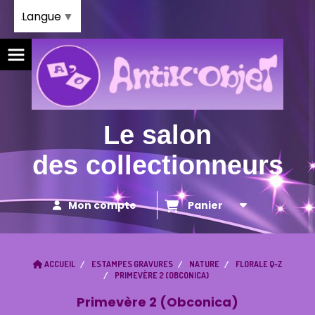
Panneau de gestion des cookies
Langue
▼
Le salon
des collectionneurs
Mon compte
Panier
ACCUEIL
ESTAMPES GRAVURES
NATURE
FLORALE Q-Z
PRIMEVÈRE 2 (OBCONICA)
Primevère 2 (Obconica)