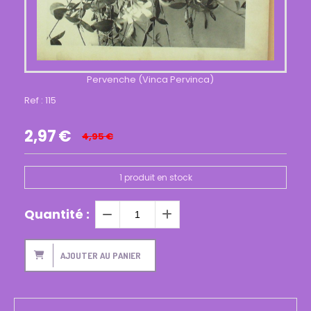
Pervenche (Vinca Pervinca)
Ref :
115
2,97
€
4,95
€
1
produit en stock
Quantité :
AJOUTER AU PANIER