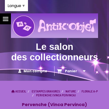
Panneau de gestion des cookies
Langue
▼
Le salon
des collectionneurs
Mon compte
Panier
ACCUEIL
ESTAMPES GRAVURES
NATURE
FLORALE A-P
PERVENCHE (VINCA PERVINCA)
Pervenche (Vinca Pervinca)