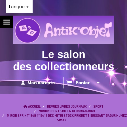
Panneau de gestion des cookies
Langue
▼
Le salon
des collectionneurs
Mon compte
Panier
ACCUEIL
REVUES LIVRES JOURNAUX
SPORT
MIROIR SPORTS BUT & CLUB 1948-1963
MIROIR SPRINT 1949 # 184 12 DÉC MITRI STOCK PRIORETTI DUSSART BAOUR HUMEZ
SIMAN