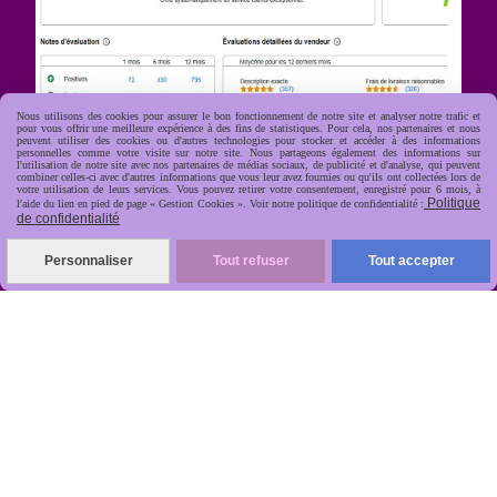
Nous utilisons des cookies pour assurer le bon fonctionnement de notre site et analyser notre trafic et
pour vous offrir une meilleure expérience à des fins de statistiques. Pour cela, nos partenaires et nous
peuvent utiliser des cookies ou d'autres technologies pour stocker et accéder à des informations
personnelles comme votre visite sur notre site. Nous partageons également des informations sur
l'utilisation de notre site avec nos partenaires de médias sociaux, de publicité et d'analyse, qui peuvent
combiner celles-ci avec d'autres informations que vous leur avez fournies ou qu'ils ont collectées lors de
votre utilisation de leurs services. Vous pouvez retirer votre consentement, enregistré pour 6 mois, à
R
apide, soignée, sécurisée

Politique
l'aide du lien en pied de page « Gestion Cookies ». Voir notre politique de confidentialité :
de confidentialité
Personnaliser
Tout refuser
Tout accepter