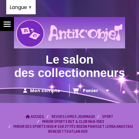
Panneau de gestion des cookies
Langue
▼
Le salon
des collectionneurs
Mon compte
Panier
ACCUEIL
REVUES LIVRES JOURNAUX
SPORT
MIROIR SPORTS BUT & CLUB 1948-1963
MIROIR DES SPORTS 1956 # 556 27 FÉV BOZON PANISSET LERDA ANASTASI
BENEDETTO ATLAN HER