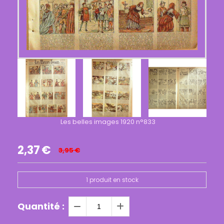
Les belles images 1920 n°833
2,37
€
3,95
€
1
produit en stock
Quantité :