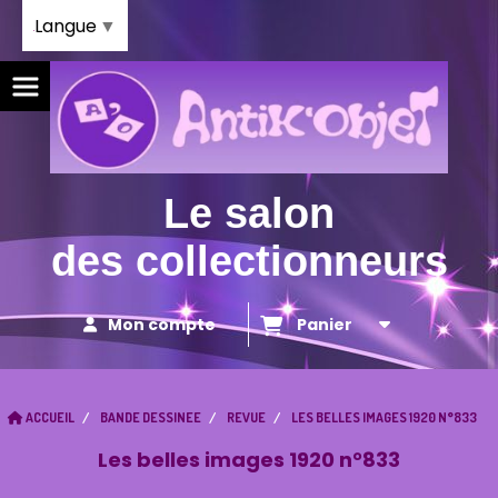
Panneau de gestion des cookies
Langue
▼
Le salon
des collectionneurs
Mon compte
Panier
ACCUEIL
BANDE DESSINEE
REVUE
LES BELLES IMAGES 1920 N°833
Les belles images 1920 n°833