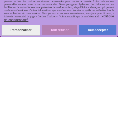
peuvent utiliser des cookies ou d'autres technologies pour stocker et accéder à des informations
personnelles comme votre visite sur notre site. Nous partageons également des informations sur
l'utilisation de notre site avec nos partenaires de médias sociaux, de publicité et d'analyse, qui peuvent
combiner celles-ci avec d'autres informations que vous leur avez fournies ou qu'ils ont collectées lors de
votre utilisation de leurs services. Vous pouvez retirer votre consentement, enregistré pour 6 mois, à
Politique
l'aide du lien en pied de page « Gestion Cookies ». Voir notre politique de confidentialité :
de confidentialité
R
apide, soignée, sécurisée

Personnaliser
Tout refuser
Tout accepter
ANTIKOBJET
Louot
Jean-Noël