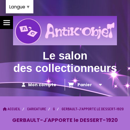
Panneau de gestion des cookies
Langue
▼
Le salon
des collectionneurs
Mon compte
Panier
ACCUEIL
CARICATURE
G
GERBAULT-J'APPORTE LE DESSERT-1920
GERBAULT-J'APPORTE le DESSERT-1920