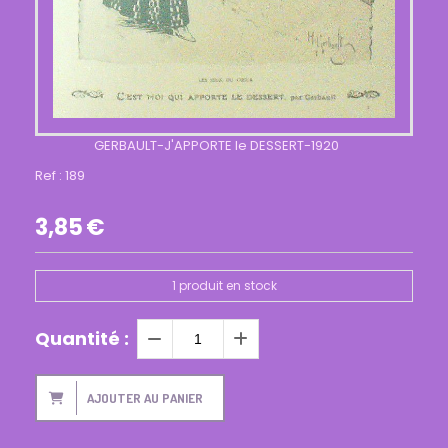
GERBAULT-J'APPORTE le DESSERT-1920
Ref :
189
3,85
€
1
produit en stock
Quantité :
AJOUTER AU PANIER