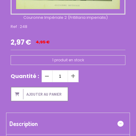
Couronne Impériale 2 (Fritillaria imperialis)
Ref :
248
2,97
€
4,95
€
1
produit en stock
Quantité :
AJOUTER AU PANIER
Description