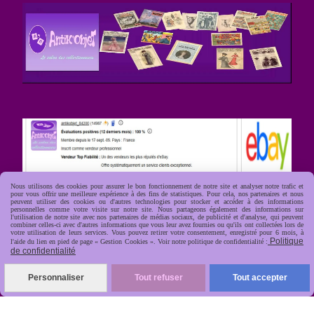
Nous utilisons des cookies pour assurer le bon fonctionnement de notre site et analyser notre trafic et
pour vous offrir une meilleure expérience à des fins de statistiques. Pour cela, nos partenaires et nous
peuvent utiliser des cookies ou d'autres technologies pour stocker et accéder à des informations
personnelles comme votre visite sur notre site. Nous partageons également des informations sur
l'utilisation de notre site avec nos partenaires de médias sociaux, de publicité et d'analyse, qui peuvent
combiner celles-ci avec d'autres informations que vous leur avez fournies ou qu'ils ont collectées lors de
votre utilisation de leurs services. Vous pouvez retirer votre consentement, enregistré pour 6 mois, à
Politique
l'aide du lien en pied de page « Gestion Cookies ». Voir notre politique de confidentialité :
de confidentialité
Personnaliser
Tout refuser
Tout accepter
R
apide, soignée, sécurisée
