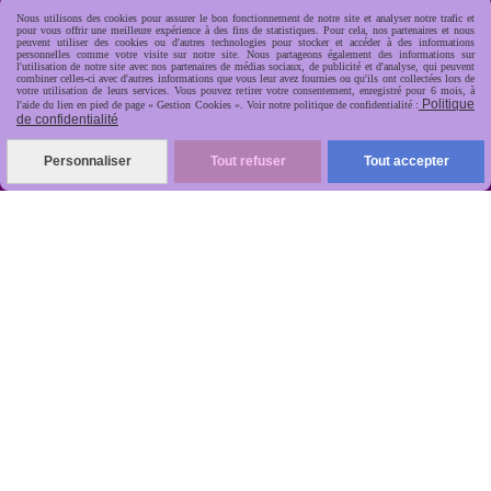
Nous utilisons des cookies pour assurer le bon fonctionnement de notre site et analyser notre trafic et
pour vous offrir une meilleure expérience à des fins de statistiques. Pour cela, nos partenaires et nous
peuvent utiliser des cookies ou d'autres technologies pour stocker et accéder à des informations
personnelles comme votre visite sur notre site. Nous partageons également des informations sur
l'utilisation de notre site avec nos partenaires de médias sociaux, de publicité et d'analyse, qui peuvent
combiner celles-ci avec d'autres informations que vous leur avez fournies ou qu'ils ont collectées lors de
votre utilisation de leurs services. Vous pouvez retirer votre consentement, enregistré pour 6 mois, à
Politique
l'aide du lien en pied de page « Gestion Cookies ». Voir notre politique de confidentialité :
de confidentialité
R
apide, soignée, sécurisée

Personnaliser
Tout refuser
Tout accepter
ANTIKOBJET
Louot
Jean-Noël