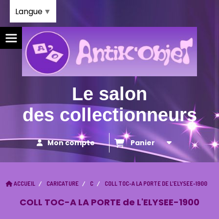
Panneau de gestion des cookies
Langue
▼
Le salon
des collectionneurs
Mon compte
Panier
ACCUEIL
CARICATURE
C
COLL TOC-A LA PORTE DE L'ELYSEE-1900
COLL TOC-A LA PORTE de L'ELYSEE-1900