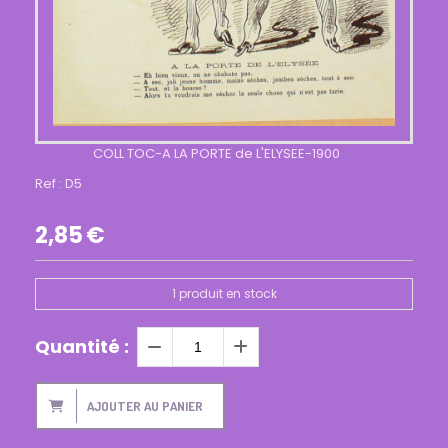
COLL TOC-A LA PORTE de L'ELYSEE-1900
Ref :
D5
2,85
€
1
produit en stock
Quantité :
AJOUTER AU PANIER