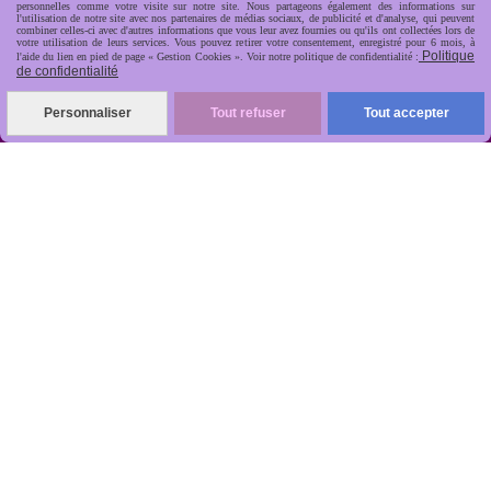
personnelles comme votre visite sur notre site. Nous partageons également des informations sur
l'utilisation de notre site avec nos partenaires de médias sociaux, de publicité et d'analyse, qui peuvent
combiner celles-ci avec d'autres informations que vous leur avez fournies ou qu'ils ont collectées lors de
votre utilisation de leurs services. Vous pouvez retirer votre consentement, enregistré pour 6 mois, à
Politique
l'aide du lien en pied de page « Gestion Cookies ». Voir notre politique de confidentialité :
de confidentialité
R
apide, soignée, sécurisée

Personnaliser
Tout refuser
Tout accepter
ANTIKOBJET
Louot
Jean-Noël