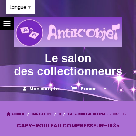
Panneau de gestion des cookies
Langue
▼
Le salon
des collectionneurs
Mon compte
Panier
ACCUEIL
CARICATURE
C
CAPY-ROULEAU COMPRESSEUR-1935
CAPY-ROULEAU COMPRESSEUR-1935