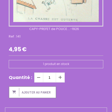
CAPY-PREFET de POLICE....-1926
Ref :
141
4,95
€
1
produit en stock
Quantité :
AJOUTER AU PANIER