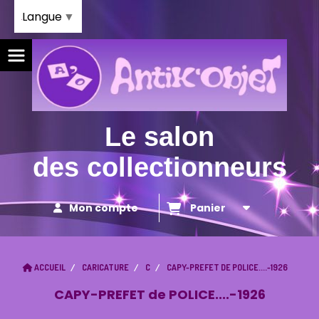
Panneau de gestion des cookies
Langue
▼
Le salon
des collectionneurs
Mon compte
Panier
ACCUEIL
CARICATURE
C
CAPY-PREFET DE POLICE....-1926
CAPY-PREFET de POLICE....-1926