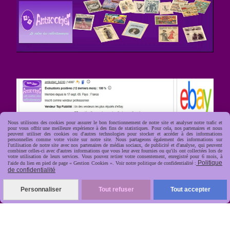
Nous utilisons des cookies pour assurer le bon fonctionnement de notre site et analyser notre trafic et
pour vous offrir une meilleure expérience à des fins de statistiques. Pour cela, nos partenaires et nous
peuvent utiliser des cookies ou d'autres technologies pour stocker et accéder à des informations
personnelles comme votre visite sur notre site. Nous partageons également des informations sur
l'utilisation de notre site avec nos partenaires de médias sociaux, de publicité et d'analyse, qui peuvent
combiner celles-ci avec d'autres informations que vous leur avez fournies ou qu'ils ont collectées lors de
votre utilisation de leurs services. Vous pouvez retirer votre consentement, enregistré pour 6 mois, à
Politique
l'aide du lien en pied de page « Gestion Cookies ». Voir notre politique de confidentialité :
de confidentialité
Personnaliser
Tout refuser
Tout accepter
R
apide, soignée, sécurisée
