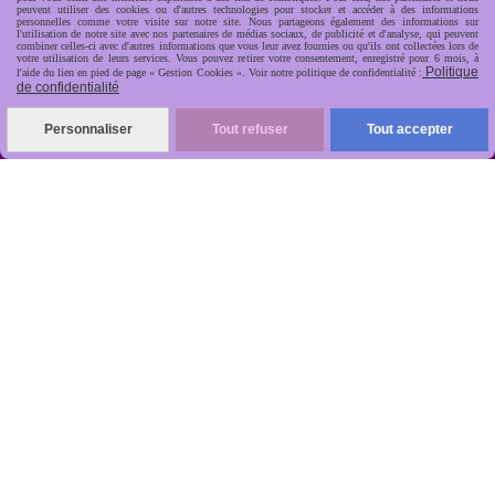
peuvent utiliser des cookies ou d'autres technologies pour stocker et accéder à des informations
personnelles comme votre visite sur notre site. Nous partageons également des informations sur
l'utilisation de notre site avec nos partenaires de médias sociaux, de publicité et d'analyse, qui peuvent
combiner celles-ci avec d'autres informations que vous leur avez fournies ou qu'ils ont collectées lors de
votre utilisation de leurs services. Vous pouvez retirer votre consentement, enregistré pour 6 mois, à
Politique
l'aide du lien en pied de page « Gestion Cookies ». Voir notre politique de confidentialité :
de confidentialité
R
apide, soignée, sécurisée

Personnaliser
Tout refuser
Tout accepter
ANTIKOBJET
Louot
Jean-Noël