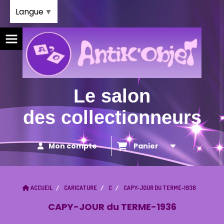
Panneau de gestion des cookies
Langue
▼
Le salon
des collectionneurs
Mon compte
Panier
ACCUEIL
CARICATURE
C
CAPY-JOUR DU TERME-1936
CAPY-JOUR du TERME-1936