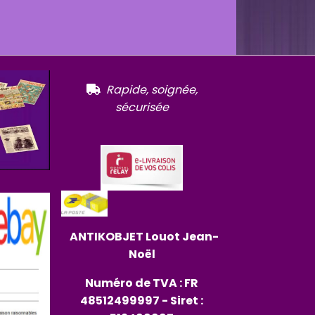
R
apide, soignée,

sécurisée
ANTIKOBJET
Louot
Jean-
Noël
Numéro de TVA : FR
48512499997 - Siret :