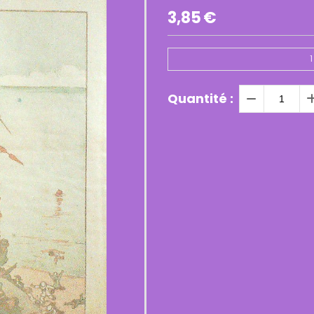
3,85
€
1
Quantité :