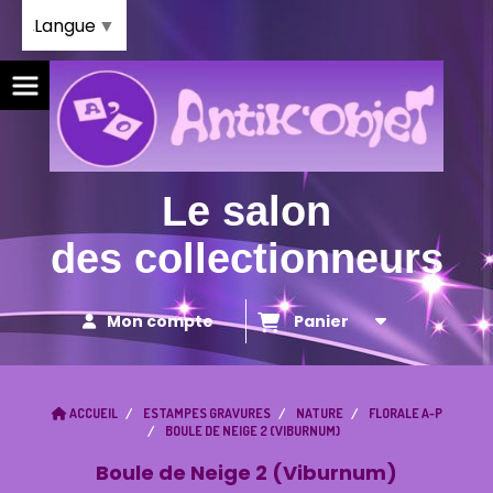
Panneau de gestion des cookies
Langue
▼
Le salon
des collectionneurs
Mon compte
Panier
ACCUEIL
ESTAMPES GRAVURES
NATURE
FLORALE A-P
BOULE DE NEIGE 2 (VIBURNUM)
Boule de Neige 2 (Viburnum)