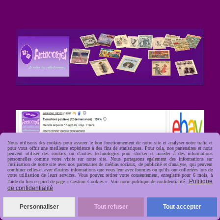
Nous utilisons des cookies pour assurer le bon fonctionnement de notre site et analyser notre trafic et
pour vous offrir une meilleure expérience à des fins de statistiques. Pour cela, nos partenaires et nous
peuvent utiliser des cookies ou d'autres technologies pour stocker et accéder à des informations
personnelles comme votre visite sur notre site. Nous partageons également des informations sur
l'utilisation de notre site avec nos partenaires de médias sociaux, de publicité et d'analyse, qui peuvent
combiner celles-ci avec d'autres informations que vous leur avez fournies ou qu'ils ont collectées lors de
votre utilisation de leurs services. Vous pouvez retirer votre consentement, enregistré pour 6 mois, à
Politique
l'aide du lien en pied de page « Gestion Cookies ». Voir notre politique de confidentialité :
de confidentialité
Personnaliser
Tout refuser
Tout accepter