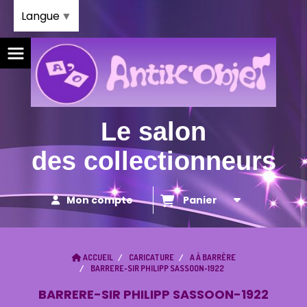
Panneau de gestion des cookies
Langue
▼
Le salon
des collectionneurs
Mon compte
Panier
ACCUEIL
CARICATURE
A À BARRÈRE
BARRERE-SIR PHILIPP SASSOON-1922
BARRERE-SIR PHILIPP SASSOON-1922