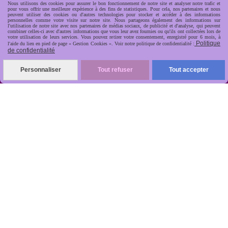
Nous utilisons des cookies pour assurer le bon fonctionnement de notre site et analyser notre trafic et
pour vous offrir une meilleure expérience à des fins de statistiques. Pour cela, nos partenaires et nous
peuvent utiliser des cookies ou d'autres technologies pour stocker et accéder à des informations
personnelles comme votre visite sur notre site. Nous partageons également des informations sur
l'utilisation de notre site avec nos partenaires de médias sociaux, de publicité et d'analyse, qui peuvent
combiner celles-ci avec d'autres informations que vous leur avez fournies ou qu'ils ont collectées lors de
votre utilisation de leurs services. Vous pouvez retirer votre consentement, enregistré pour 6 mois, à
Politique
l'aide du lien en pied de page « Gestion Cookies ». Voir notre politique de confidentialité :
de confidentialité
R
apide, soignée, sécurisée

Personnaliser
Tout refuser
Tout accepter
ANTIKOBJET
Louot
Jean-Noël