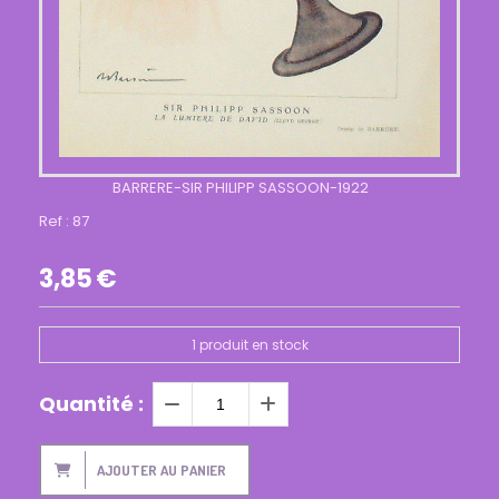
BARRERE-SIR PHILIPP SASSOON-1922
Ref :
87
3,85
€
1
produit en stock
Quantité :
AJOUTER AU PANIER