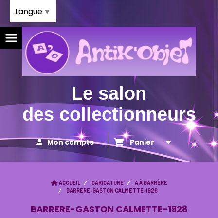
Panneau de gestion des cookies
Langue
▼
Le salon
des collectionneurs
Mon compte
Panier
ACCUEIL
CARICATURE
A À BARRÈRE
BARRERE-GASTON CALMETTE-1928
BARRERE-GASTON CALMETTE-1928