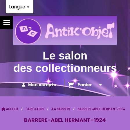
Panneau de gestion des cookies
Langue
▼
Le salon
des collectionneurs
Mon compte
Panier
ACCUEIL
CARICATURE
A À BARRÈRE
BARRERE-ABEL HERMANT-1924
BARRERE-ABEL HERMANT-1924